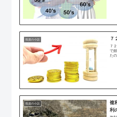
７
投資の小話
７２
で頻
た
複
投資の小話
利