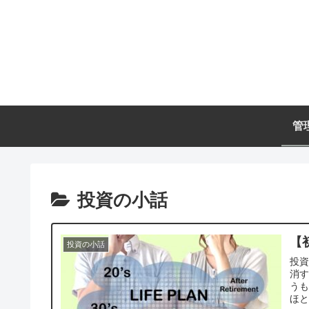
管
投資の小話
【
投資の小話
投資をする利点 
消するためです
う
ほと