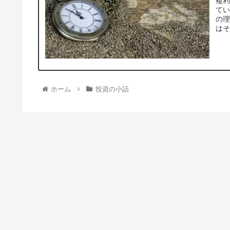
複
て
の
は
ホーム
投資の小話