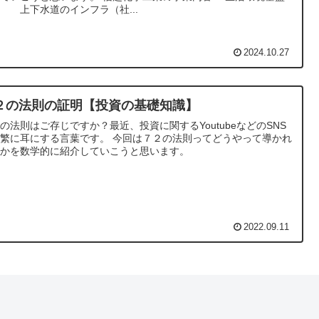
 上下水道のインフラ（社...
2024.10.27
２の法則の証明【投資の基礎知識】
の法則はご存じですか？最近、投資に関するYoutubeなどのSNS
繁に耳にする言葉です。 今回は７２の法則ってどうやって導かれ
のかを数学的に紹介していこうと思います。
2022.09.11